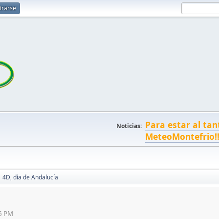
trarse
Para estar al tan
Noticias:
MeteoMontefrio!
4D, día de Andalucía
56 PM