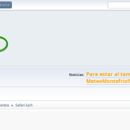
trarse
Para estar al tan
Noticias:
MeteoMontefrio!
ientos
Safari luch
►