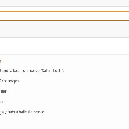
M
tendrá lugar un nuevo "Safari Luch".
 Arrendajos.
llas.
ua.
a y habrá baile flamenco.