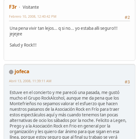
F3r
Visitante
Febrero 10, 2008, 12:40:42 PM
#2
Una pena vivir tan lejos... q si no... yo estaba alli seguro!!!
jejejee
Salud y Rock!!!
jofeca
Abril 13, 2008, 11:39:11 AM
#3
Estuve en el concierto y me pareció una pasada, me gustó
mucho el Grupo RockAlcohol, aunque me da pena que los
Montefrieños no sepamos valorar el esfuerzo que hacen
nuestros paisanos de la Asociación Rock en Frío para traer
estos espectáculos aquí y más cuando tenemos tan pocas
alternativas de ocio los sábados por la noche. Felicito a Legen,
Prego y a la Asociación Rock en Frio en general por la
organización y les quiero dar ánimo para que sigan en esa
línea, porque estoy seguro que al final su trabajo se verá