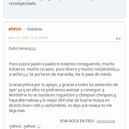
recompensado.
elmin
Visitante
Abril 13, 2008, 15:26:25 PM
#4
Exito nenes¡¡¡¡¡¡
Poco a poco pasito a pasito lo estamos consiguiendo, mucho
esfuerzo, mucho corazon, poco dinero y mucho rockalcohol¡¡¡¡¡
si señor¡¡¡¡¡ Se portaron de maravilla, me lo pase de miedo.
Gracias jofeca por tu apoyo, y gracias a todos los asistentes de
ayer ya q sin ellos no podriamos avanzar y conseguir q
Montefrio no se hunda en reguetoon y chimpum chimpum,q
haya alternativas y lo mejor disfrutar de buena musica en
directo buen rollo y cachondeito, os dejo q la resaca no me
deja mas.
VIVA ROCK EN FRIO ¡¡¡¡¡¡¡¡¡¡¡¡¡¡¡¡
:yahoo: :yahoo: ;;;