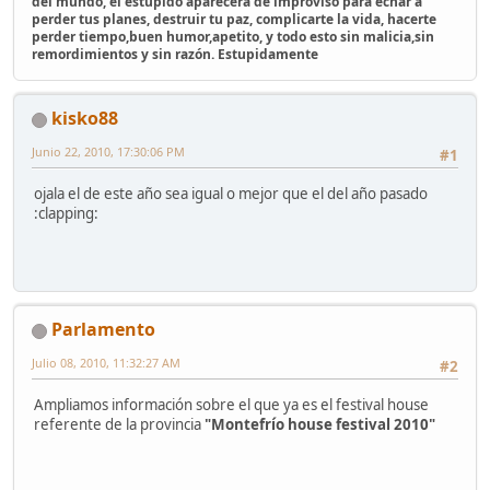
del mundo, el estúpido aparecerá de improviso para echar a
perder tus planes, destruir tu paz, complicarte la vida, hacerte
perder tiempo,buen humor,apetito, y todo esto sin malicia,sin
remordimientos y sin razón. Estupidamente
kisko88
Junio 22, 2010, 17:30:06 PM
#1
ojala el de este año sea igual o mejor que el del año pasado
:clapping:
Parlamento
Julio 08, 2010, 11:32:27 AM
#2
Ampliamos información sobre el que ya es el festival house
referente de la provincia
"Montefrío house festival 2010"