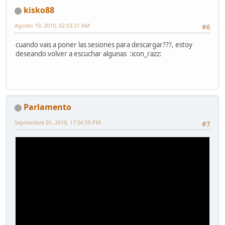
kisko88
Agosto 19, 2010, 02:03:31 AM
#6
cuando vais a poner las sesiones para descargar???, estoy
deseando volver a escuchar algunas :icon_razz:
Parlamento
Septiembre 01, 2010, 17:56:55 PM
#7