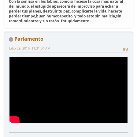
Con la sonrisa en los labios, como si hiciese la cosa más natural
del mundo, el estúpido aparecerá de improviso para echar a
perder tus planes, destruir tu paz, complicarte la vida, hacerte
perder tiempo,buen humor,apetito, y todo esto sin malicia,sin
remordimientos y sin razón. Estupidamente
Parlamento
Julio 29, 2010, 11:31:04 AM
#3