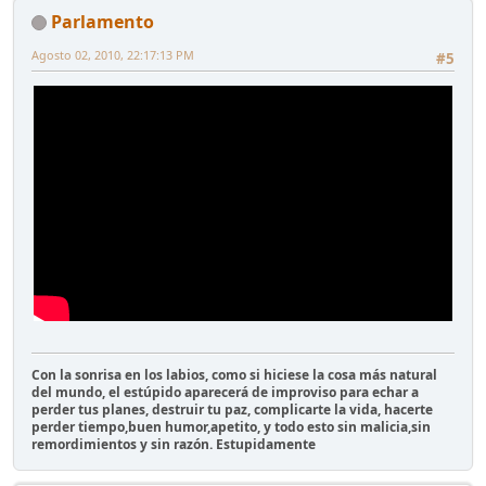
Parlamento
Agosto 02, 2010, 22:17:13 PM
#5
Con la sonrisa en los labios, como si hiciese la cosa más natural
del mundo, el estúpido aparecerá de improviso para echar a
perder tus planes, destruir tu paz, complicarte la vida, hacerte
perder tiempo,buen humor,apetito, y todo esto sin malicia,sin
remordimientos y sin razón. Estupidamente