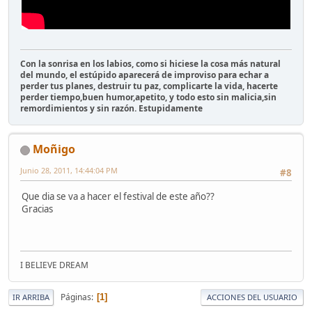
Con la sonrisa en los labios, como si hiciese la cosa más natural
del mundo, el estúpido aparecerá de improviso para echar a
perder tus planes, destruir tu paz, complicarte la vida, hacerte
perder tiempo,buen humor,apetito, y todo esto sin malicia,sin
remordimientos y sin razón. Estupidamente
Moñigo
Junio 28, 2011, 14:44:04 PM
#8
Que dia se va a hacer el festival de este año??
Gracias
I BELIEVE DREAM
Páginas
1
IR ARRIBA
ACCIONES DEL USUARIO