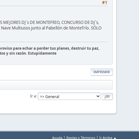
#1
 MEJORES DJ´s DE MONTEFRIO, CONCURSO DE DJ´s,
Nave Multiusos junto al Pabellón de Montefrío. SÓLO
roviso para echar a perder tus planes, destruir tu paz,
tos y sin razón. Estupidamente
IMPRIMIR
Ir a
|
|
Ayuda
Reglas y Términos
Ir Arriba ▲