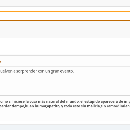
M
 vuelven a sorprender con un gran evento.
 como si hiciese la cosa más natural del mundo, el estúpido aparecerá de imp
 perder tiempo,buen humor,apetito, y todo esto sin malicia,sin remordimien