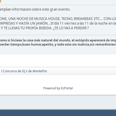
M
 amplian informacion sobre este gran evento.
E, UNA NOCHE DE MUSICA HOUSE, TECNO, BREAKBEAT, ETC... CON LOS
RESAS Y HASTA UN JAMÓN...El día 11 viernes a las 11 de la noche en la 
Y TE LLEVAS TU PROPIA BEBIDA. ¿TE LO VAS A PERDER ?
 como si hiciese la cosa más natural del mundo, el estúpido aparecerá de imp
 perder tiempo,buen humor,apetito, y todo esto sin malicia,sin remordimien
I Concurso de Dj´s de Montefrío
Powered by
EzPortal