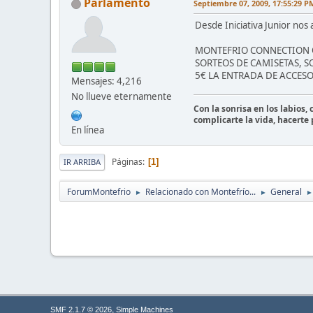
Parlamento
Septiembre 07, 2009, 17:55:29 P
Desde Iniciativa Junior nos
MONTEFRIO CONNECTION ON
SORTEOS DE CAMISETAS, SORP
5€ LA ENTRADA DE ACCESO 
Mensajes: 4,216
No llueve eternamente
Con la sonrisa en los labios,
complicarte la vida, hacerte
En línea
Páginas
1
IR ARRIBA
ForumMontefrio
Relacionado con Montefrío...
General
►
►
►
,
SMF 2.1.7 © 2026
Simple Machines