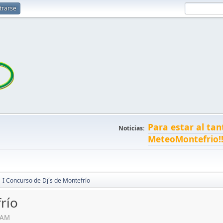
trarse
Para estar al tan
Noticias:
MeteoMontefrio!
I Concurso de Dj´s de Montefrío
río
6 AM