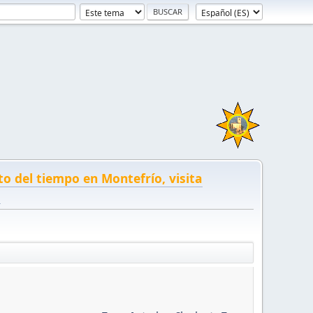
to del tiempo en Montefrío, visita
!