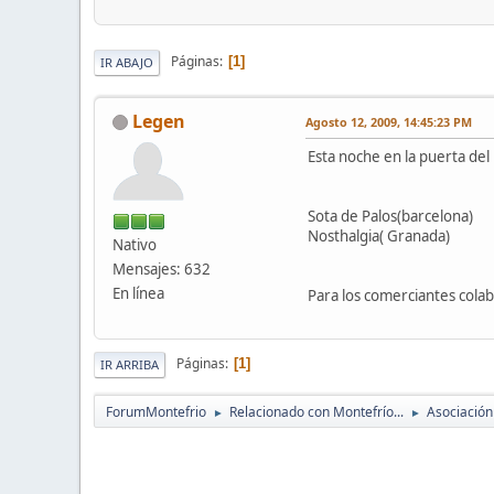
Páginas
1
IR ABAJO
Legen
Agosto 12, 2009, 14:45:23 PM
Esta noche en la puerta del
Sota de Palos(barcelona)
Nosthalgia( Granada)
Nativo
Mensajes: 632
En línea
Para los comerciantes colab
Páginas
1
IR ARRIBA
ForumMontefrio
Relacionado con Montefrío...
Asociación
►
►