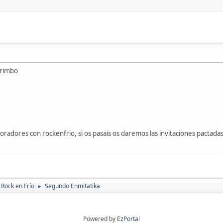
 rimbo
oradores con rockenfrio, si os pasais os daremos las invitaciones pactadas
 Rock en Frío
Segundo Enmitatika
►
Powered by
EzPortal