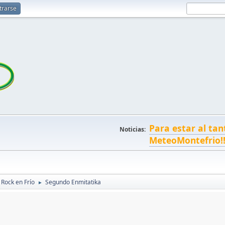
trarse
Para estar al tan
Noticias:
MeteoMontefrio!
 Rock en Frío
Segundo Enmitatika
►