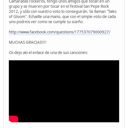
Camaradas rockeros, tengo unos amigos que tocan en un
grupo y se mueren por tocar en el festival San Pepe Rock
2012, y sólo con vuestro voto lo conseguirán. Se llaman "Tales
of Gloom". Echadle una mano, que con el simple voto de cada
uno podreis ver como se cumple su sueño.
http://www.facebook.com/questions/177537079000927/
MUCHAS GRACIAS!!!!
Os dejo aki el enlace de una de sus canciones: