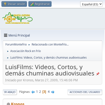
Iniciar sesión
Registrarse
Menú Principal
ForumMontefrio
Relacionado con Montefrío...
►
Asociación Rock en Frío
►
LuisFilms: Videos, Cortos, y demás chuminas audiovisuales
►
LuisFilms: Videos, Cortos, y
demás chuminas audiovisuales
Iniciado por Kronos, Marzo 27, 2009, 15:46:06 PM
1
2
4
Páginas
3
IR ABAJO
ACCIONES DEL USUARIO
Kronos