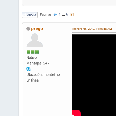
1
...
6
Páginas
7
IR ABAJO
prego
Febrero 05, 2010, 11:45:18 AM
Nativo
Mensajes: 547
Ubicación: montefrio
En línea