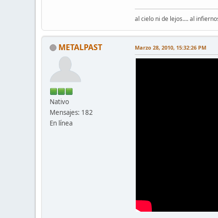
al cielo ni de lejos.... al infiern
METALPAST
Marzo 28, 2010, 15:32:26 PM
Nativo
Mensajes: 182
En línea