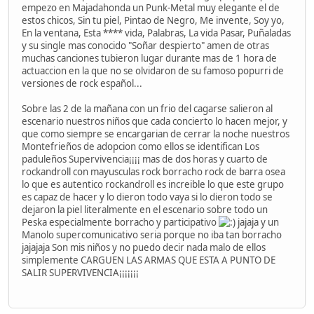
empezo en Majadahonda un Punk-Metal muy elegante el de
estos chicos, Sin tu piel, Pintao de Negro, Me invente, Soy yo,
En la ventana, Esta **** vida, Palabras, La vida Pasar, Puñaladas
y su single mas conocido "Soñar despierto" amen de otras
muchas canciones tubieron lugar durante mas de 1 hora de
actuaccion en la que no se olvidaron de su famoso popurri de
versiones de rock español...
Sobre las 2 de la mañana con un frio del cagarse salieron al
escenario nuestros niños que cada concierto lo hacen mejor, y
que como siempre se encargarian de cerrar la noche nuestros
Montefrieños de adopcion como ellos se identifican Los
paduleños Supervivencia¡¡¡¡ mas de dos horas y cuarto de
rockandroll con mayusculas rock borracho rock de barra osea
lo que es autentico rockandroll es increible lo que este grupo
es capaz de hacer y lo dieron todo vaya si lo dieron todo se
dejaron la piel literalmente en el escenario sobre todo un
Peska especialmente borracho y participativo
jajaja y un
Manolo supercomunicativo seria porque no iba tan borracho
jajajaja Son mis niños y no puedo decir nada malo de ellos
simplemente CARGUEN LAS ARMAS QUE ESTA A PUNTO DE
SALIR SUPERVIVENCIA¡¡¡¡¡¡¡