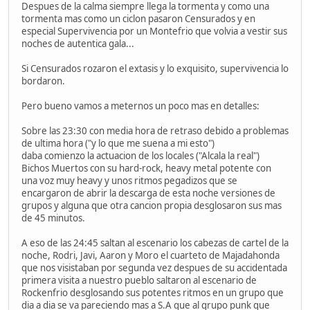
Despues de la calma siempre llega la tormenta y como una
tormenta mas como un ciclon pasaron Censurados y en
especial Supervivencia por un Montefrio que volvia a vestir sus
noches de autentica gala...
Si Censurados rozaron el extasis y lo exquisito, supervivencia lo
bordaron.
Pero bueno vamos a meternos un poco mas en detalles:
Sobre las 23:30 con media hora de retraso debido a problemas
de ultima hora ("y lo que me suena a mi esto")
daba comienzo la actuacion de los locales ("Alcala la real")
Bichos Muertos con su hard-rock, heavy metal potente con
una voz muy heavy y unos ritmos pegadizos que se
encargaron de abrir la descarga de esta noche versiones de
grupos y alguna que otra cancion propia desglosaron sus mas
de 45 minutos.
A eso de las 24:45 saltan al escenario los cabezas de cartel de la
noche, Rodri, Javi, Aaron y Moro el cuarteto de Majadahonda
que nos visistaban por segunda vez despues de su accidentada
primera visita a nuestro pueblo saltaron al escenario de
Rockenfrio desglosando sus potentes ritmos en un grupo que
dia a dia se va pareciendo mas a S.A que al grupo punk que