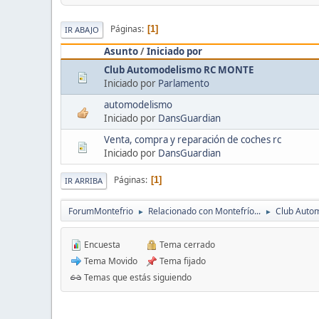
Páginas
1
IR ABAJO
Asunto
/
Iniciado por
Club Automodelismo RC MONTE
Iniciado por
Parlamento
automodelismo
Iniciado por
DansGuardian
Venta, compra y reparación de coches rc
Iniciado por
DansGuardian
Páginas
1
IR ARRIBA
ForumMontefrio
Relacionado con Montefrío...
Club Auto
►
►
Encuesta
Tema cerrado
Tema Movido
Tema fijado
Temas que estás siguiendo