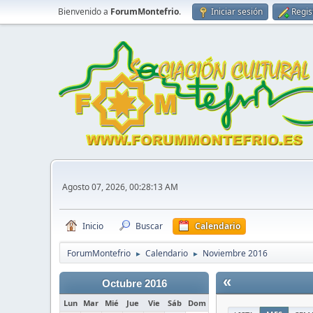
Bienvenido a
ForumMontefrio
.
Iniciar sesión
Regis
Agosto 07, 2026, 00:28:13 AM
Inicio
Buscar
Calendario
ForumMontefrio
Calendario
Noviembre 2016
►
►
«
Octubre 2016
Lun
Mar
Mié
Jue
Vie
Sáb
Dom