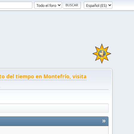
to del tiempo en Montefrío, visita
!
»