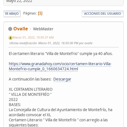
Mayo 22, 2022
Páginas
1
IR ABAJO
ACCIONES DEL USUARIO
Ovalle
WebMaster
Marzo 01, 2022, 10:05:37 AM
Ultima modificación
: Marzo 01, 2022, 16:05:00 PM por ovalle
El certamen literario "Villa de Montefrio" cumple ya 40 años.
https://www.granadahoy.com/ocio/certamen-literario-Villa-
Montefrio-cumple_0_1660634724.html
A continuación las bases:
Descargar
XL CERTAMEN LITERARIO
" VILLA DE MONTEFRÍO "
2022
BASES:
La Concejalía de Cultura del Ayuntamiento de Montefrío, ha
acordado convocar el XL
Certamen Literario " Villa de Montefrío " con arreglo a las
siguientes bases: