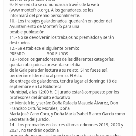
9.- El veredicto se comunicará a través de la web
(www.montefrio.org). A los ganadores, se les
informará del premio personalmente.
10.- Los trabajos galardonados, quedarán en poder del
Ayuntamiento de Montefrío para una
posible publicación.
11.- No se devolverán los trabajos no premiados y serán
destruidos.
12.- Se establece el siguiente premio:
PREMIO ----------------- 500 EUROS
13.- Todos los ganadores/as de las diferentes categorías,
quedan obligados a presentarse el día
de la Gala para dar lectura a su relato. Si no fuese así,
perderían el derecho al premio. El Acto
de entrega de galardones, tendrá lugar el domingo 18 de
septiembre en La Biblioteca
Municipal, a las 12:00 h. El Jurado estará compuesto por los
profesores del ámbito educativo
en Montefrío, y serán: Doña Rafaela Mazuela Álvarez, Don
Francisco Ortuño Morales, Doña
María José Cano Coca, y Doña María Isabel Blanco García como
Secretaria del Jurado.
14.- Los premiados en las tres últimas ediciones 2019, 2020 y
2021, no tendrán opción a
premio alguno en la categoría en la que han sido premiados;