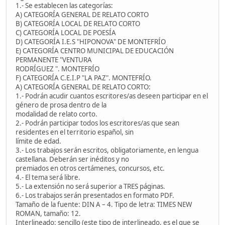
1.- Se establecen las categorías:
A) CATEGORÍA GENERAL DE RELATO CORTO
B) CATEGORÍA LOCAL DE RELATO CORTO
C) CATEGORÍA LOCAL DE POESÍA
D) CATEGORÍA I.E.S "HIPONOVA" DE MONTEFRÍO
E) CATEGORÍA CENTRO MUNICIPAL DE EDUCACIÓN
PERMANENTE "VENTURA
RODRÍGUEZ ". MONTEFRÍO
F) CATEGORÍA C.E.I.P "LA PAZ". MONTEFRÍO.
A) CATEGORÍA GENERAL DE RELATO CORTO:
1.- Podrán acudir cuantos escritores/as deseen participar en el
género de prosa dentro de la
modalidad de relato corto.
2.- Podrán participar todos los escritores/as que sean
residentes en el territorio español, sin
límite de edad.
3.- Los trabajos serán escritos, obligatoriamente, en lengua
castellana. Deberán ser inéditos y no
premiados en otros certámenes, concursos, etc.
4.- El tema será libre.
5.- La extensión no será superior a TRES páginas.
6.- Los trabajos serán presentados en formato PDF.
Tamaño de la fuente: DIN A – 4. Tipo de letra: TIMES NEW
ROMAN, tamaño: 12.
Interlineado: sencillo (este tipo de interlineado, es el que se