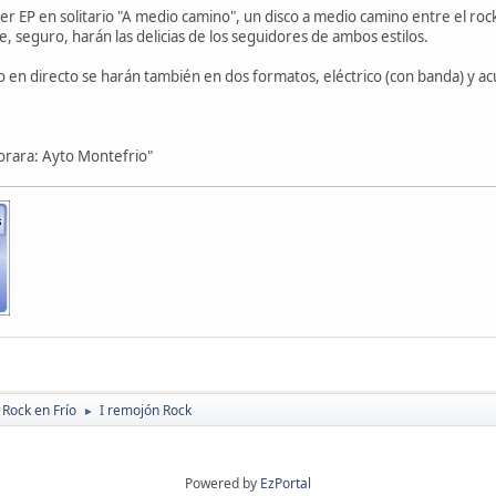
er EP en solitario "A medio camino", un disco a medio camino entre el rock
, seguro, harán las delicias de los seguidores de ambos estilos.
o en directo se harán también en dos formatos, eléctrico (con banda) y acú
orara: Ayto Montefrio"
 Rock en Frío
I remojón Rock
►
Powered by
EzPortal