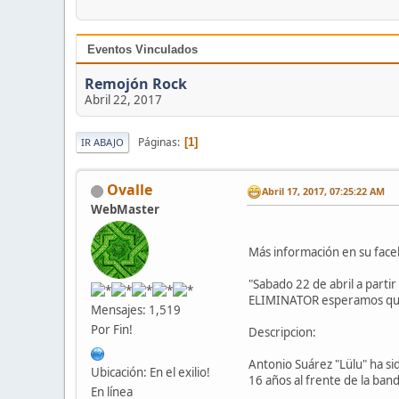
Eventos Vinculados
Remojón Rock
Abril 22, 2017
Páginas
1
IR ABAJO
Ovalle
Abril 17, 2017, 07:25:22 AM
WebMaster
Más información en su fac
"Sabado 22 de abril a part
ELIMINATOR esperamos que o
Mensajes: 1,519
Por Fin!
Descripcion:
Antonio Suárez "Lülu" ha sid
Ubicación: En el exilio!
16 años al frente de la band
En línea