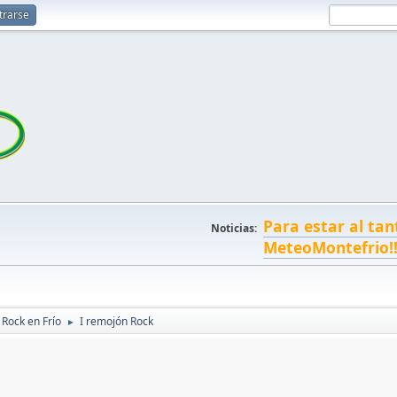
trarse
Para estar al tan
Noticias:
MeteoMontefrio!
 Rock en Frío
I remojón Rock
►