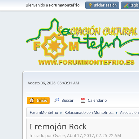
Bienvenido a
ForumMontefrio
.
Iniciar sesión
Regis
Agosto 06, 2026, 06:43:31 AM
Inicio
Buscar
Calendario
ForumMontefrio
Relacionado con Montefrío...
Asociación
►
►
I remojón Rock
Iniciado por Ovalle, Abril 17, 2017, 07:25:22 AM