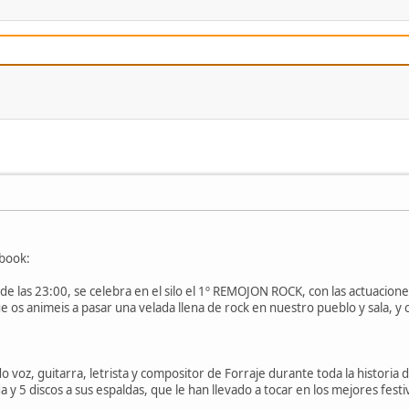
ebook:
ir de las 23:00, se celebra en el silo el 1º REMOJON ROCK, con las actu
s animeis a pasar una velada llena de rock en nuestro pueblo y sala, y c
o voz, guitarra, letrista y compositor de Forraje durante toda la historia
a y 5 discos a sus espaldas, que le han llevado a tocar en los mejores festi