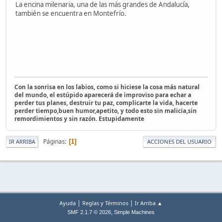
La encina milenaria, una de las más grandes de Andalucía,
también se encuentra en Montefrío.
Con la sonrisa en los labios, como si hiciese la cosa más natural
del mundo, el estúpido aparecerá de improviso para echar a
perder tus planes, destruir tu paz, complicarte la vida, hacerte
perder tiempo,buen humor,apetito, y todo esto sin malicia,sin
remordimientos y sin razón. Estupidamente
Páginas
1
IR ARRIBA
ACCIONES DEL USUARIO
|
|
Ayuda
Reglas y Términos
Ir Arriba ▲
,
SMF 2.1.7 © 2026
Simple Machines