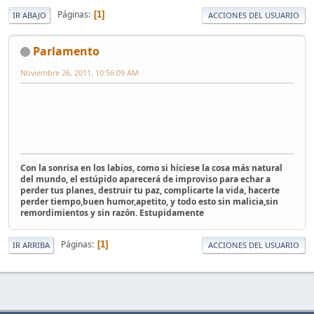
Páginas
1
IR ABAJO
ACCIONES DEL USUARIO
Parlamento
Noviembre 26, 2011, 10:56:09 AM
Con la sonrisa en los labios, como si hiciese la cosa más natural
del mundo, el estúpido aparecerá de improviso para echar a
perder tus planes, destruir tu paz, complicarte la vida, hacerte
perder tiempo,buen humor,apetito, y todo esto sin malicia,sin
remordimientos y sin razón. Estupidamente
Páginas
1
IR ARRIBA
ACCIONES DEL USUARIO