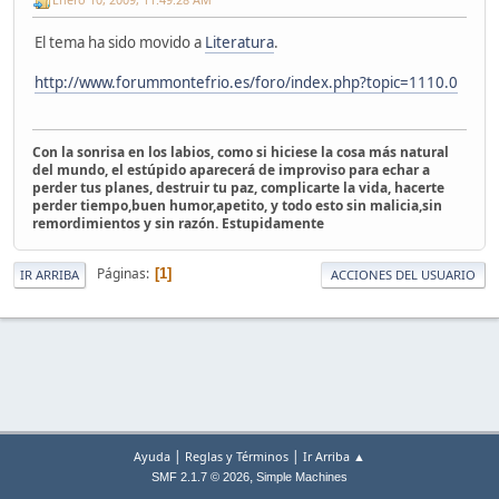
El tema ha sido movido a
Literatura
.
http://www.forummontefrio.es/foro/index.php?topic=1110.0
Con la sonrisa en los labios, como si hiciese la cosa más natural
del mundo, el estúpido aparecerá de improviso para echar a
perder tus planes, destruir tu paz, complicarte la vida, hacerte
perder tiempo,buen humor,apetito, y todo esto sin malicia,sin
remordimientos y sin razón. Estupidamente
Páginas
1
IR ARRIBA
ACCIONES DEL USUARIO
|
|
Ayuda
Reglas y Términos
Ir Arriba ▲
,
SMF 2.1.7 © 2026
Simple Machines