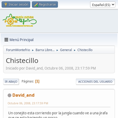
Iniciar sesión
Registrarse
Menú Principal
ForumMontefrio
Barra Libre...
General
Chistecillo
►
►
►
Chistecillo
Iniciado por David_and, Octubre 06, 2008, 23:17:59 PM
Páginas
1
IR ABAJO
ACCIONES DEL USUARIO
David_and
Octubre 06, 2008, 23:17:59 PM
Un conejito esta corriendo por la jungla cuando ve a una jirafa
que se esta haciendo un porro.