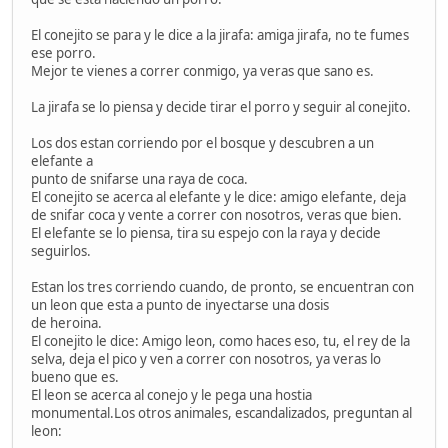
El conejito se para y le dice a la jirafa: amiga jirafa, no te fumes
ese porro.
Mejor te vienes a correr conmigo, ya veras que sano es.
La jirafa se lo piensa y decide tirar el porro y seguir al conejito.
Los dos estan corriendo por el bosque y descubren a un
elefante a
punto de snifarse una raya de coca.
El conejito se acerca al elefante y le dice: amigo elefante, deja
de snifar coca y vente a correr con nosotros, veras que bien.
El elefante se lo piensa, tira su espejo con la raya y decide
seguirlos.
Estan los tres corriendo cuando, de pronto, se encuentran con
un leon que esta a punto de inyectarse una dosis
de heroina.
El conejito le dice: Amigo leon, como haces eso, tu, el rey de la
selva, deja el pico y ven a correr con nosotros, ya veras lo
bueno que es.
El leon se acerca al conejo y le pega una hostia
monumental.Los otros animales, escandalizados, preguntan al
leon: