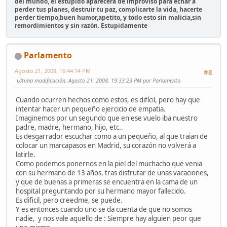
del mundo, el estúpido aparecerá de improviso para echar a
perder tus planes, destruir tu paz, complicarte la vida, hacerte
perder tiempo,buen humor,apetito, y todo esto sin malicia,sin
remordimientos y sin razón. Estupidamente
Parlamento
Agosto 21, 2008, 16:44:14 PM
#8
Ultima modificación
: Agosto 21, 2008, 19:33:23 PM por Parlamento
Cuando ocurren hechos como estos, es difícil, pero hay que
intentar hacer un pequeño ejercicio de empatia.
Imaginemos por un segundo que en ese vuelo iba nuestro
padre, madre, hermano, hijo, etc..
Es desgarrador escuchar como a un pequeño, al que traian de
colocar un marcapasos en Madrid, su corazón no volverá a
latirle.
Como podemos ponernos en la piel del muchacho que venia
con su hermano de 13 años, tras disfrutar de unas vacaciones,
y que de buenas a primeras se encuentra en la cama de un
hospital preguntando por su hermano mayor fallecido.
Es dificil, pero creedme, se puede.
Y es entonces cuando uno se da cuenta de que no somos
nadie, y nos vale aquello de : Siempre hay alguien peor que