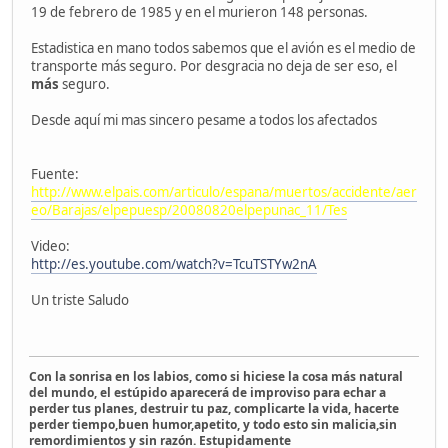
19 de febrero de 1985 y en el murieron 148 personas.
Estadistica en mano todos sabemos que el avión es el medio de
transporte más seguro. Por desgracia no deja de ser eso, el
más
seguro.
Desde aquí mi mas sincero pesame a todos los afectados
Fuente:
http://www.elpais.com/articulo/espana/muertos/accidente/aer
eo/Barajas/elpepuesp/20080820elpepunac_11/Tes
Video:
http://es.youtube.com/watch?v=TcuTSTYw2nA
Un triste Saludo
Con la sonrisa en los labios, como si hiciese la cosa más natural
del mundo, el estúpido aparecerá de improviso para echar a
perder tus planes, destruir tu paz, complicarte la vida, hacerte
perder tiempo,buen humor,apetito, y todo esto sin malicia,sin
remordimientos y sin razón. Estupidamente