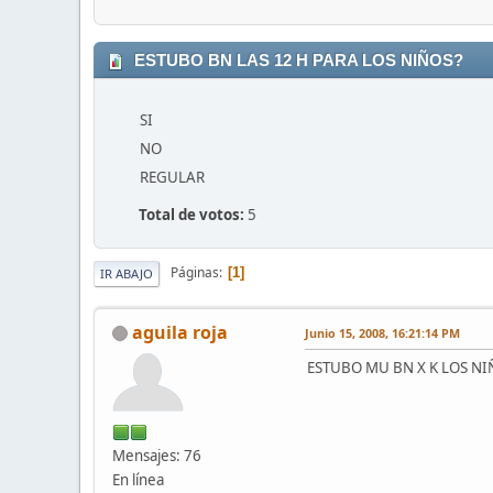
ESTUBO BN LAS 12 H PARA LOS NIÑOS?
SI
NO
REGULAR
Total de votos:
5
Páginas
1
IR ABAJO
aguila roja
Junio 15, 2008, 16:21:14 PM
ESTUBO MU BN X K LOS NI
Mensajes: 76
En línea