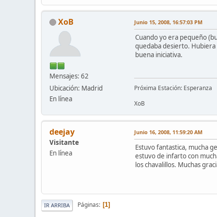
XoB
Junio 15, 2008, 16:57:03 PM
Cuando yo era pequeño (bue
quedaba desierto. Hubiera 
buena iniciativa.
Mensajes: 62
Ubicación: Madrid
Próxima Estación: Esperanza
En línea
XoB
deejay
Junio 16, 2008, 11:59:20 AM
Visitante
Estuvo fantastica, mucha ge
En línea
estuvo de infarto con much
los chavalillos. Muchas graci
Páginas
1
IR ARRIBA