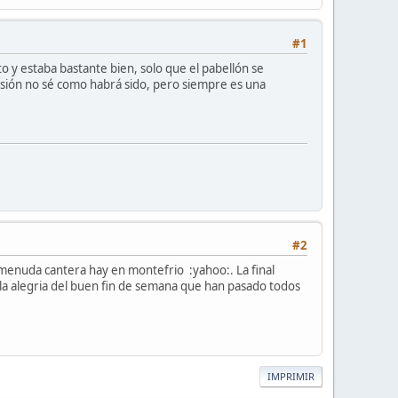
#1
y estaba bastante bien, solo que el pabellón se
asión no sé como habrá sido, pero siempre es una
#2
e menuda cantera hay en montefrio :yahoo:. La final
la alegria del buen fin de semana que han pasado todos
IMPRIMIR