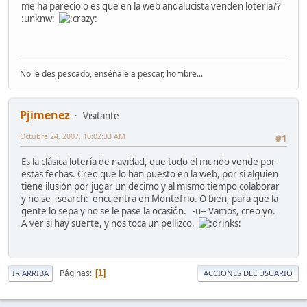
me ha parecio o es que en la web andalucista venden loteria??
:unknw:
No le des pescado, enséñale a pescar, hombre...
Pjimenez
Visitante
Octubre 24, 2007, 10:02:33 AM
#1
Es la clásica lotería de navidad, que todo el mundo vende por
estas fechas. Creo que lo han puesto en la web, por si alguien
tiene ilusión por jugar un decimo y al mismo tiempo colaborar
y no se :search: encuentra en Montefrio. O bien, para que la
gente lo sepa y no se le pase la ocasión. -u-- Vamos, creo yo.
A ver si hay suerte, y nos toca un pellizco.
Páginas
1
IR ARRIBA
ACCIONES DEL USUARIO