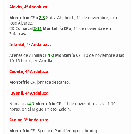
Alevín, 4ª Andaluza:
Montefrío CF b
2-3
Gabía Atlético b, 11 de noviembre, en el
José Álvarez.
CD Comarcal
2-11
Montefrío CF a
, 11 de noviembre en
Zafarraya.
Infantil, 4ª Andaluza:
Arenas de Armilla CF
1-2
Montefrío CF
, 10 de noviembre a las
10:15 horas, en Armilla.
Cadete, 4ª Andaluza:
Montefrío CF
, jornada descanso.
Juvenil, 4ª Andaluza:
Numancia
4-3
Montefrío CF
, 11 de noviembre a las 11:30
horas, en el Miguel Prieto, Zaidín.
Senior, 3ª Andaluza:
Montefrío CF
- Sporting Padul (equipo retirado).