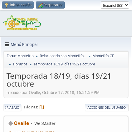
Iniciar sesión
Registrarse
Menú Principal
ForumMontefrio
Relacionado con Montefrío...
Montefrío CF
►
►
Horarios
Temporada 18/19, días 19/21 octubre
►
►
Temporada 18/19, días 19/21
octubre
Iniciado por Ovalle, Octubre 17, 2018, 16:51:59 PM
Páginas
1
IR ABAJO
ACCIONES DEL USUARIO
Ovalle
WebMaster