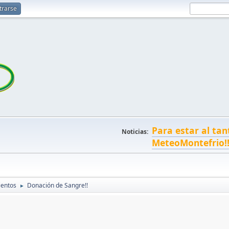
trarse
Para estar al tan
Noticias:
MeteoMontefrio!
ientos
Donación de Sangre!!
►