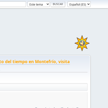
to del tiempo en Montefrío, visita
!