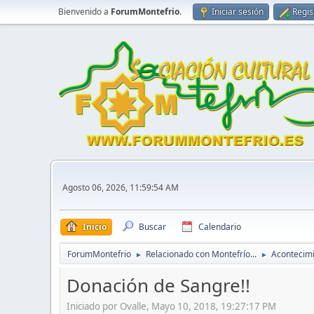
Bienvenido a
ForumMontefrio
.
Iniciar sesión
Regis
Agosto 06, 2026, 11:59:54 AM
Inicio
Buscar
Calendario
ForumMontefrio
Relacionado con Montefrío...
Acontecim
►
►
Donación de Sangre!!
Iniciado por Ovalle, Mayo 10, 2018, 19:27:17 PM