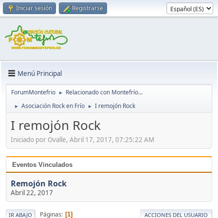
Iniciar sesión
Registrarse
Menú Principal
ForumMontefrio
Relacionado con Montefrío...
►
Asociación Rock en Frío
I remojón Rock
►
►
I remojón Rock
Iniciado por Ovalle, Abril 17, 2017, 07:25:22 AM
Eventos Vinculados
Remojón Rock
Abril 22, 2017
Páginas
1
IR ABAJO
ACCIONES DEL USUARIO