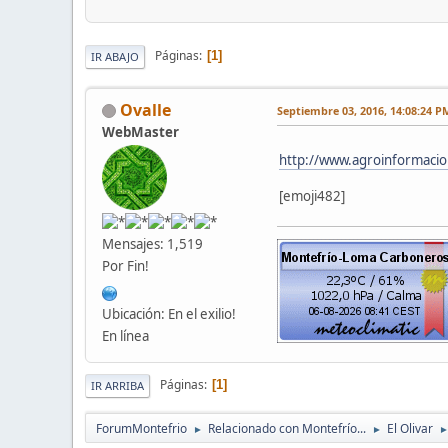
Páginas
1
IR ABAJO
Ovalle
Septiembre 03, 2016, 14:08:24 P
WebMaster
http://www.agroinformacion
[emoji482]
Mensajes: 1,519
Por Fin!
Ubicación: En el exilio!
En línea
Páginas
1
IR ARRIBA
ForumMontefrio
Relacionado con Montefrío...
El Olivar
►
►