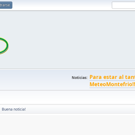
trarse
Para estar al tan
Noticias:
MeteoMontefrio!
Buena noticia!
►