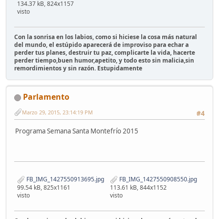
134.37 kB, 824x1157
visto
Con la sonrisa en los labios, como si hiciese la cosa más natural
del mundo, el estúpido aparecerá de improviso para echar a
perder tus planes, destruir tu paz, complicarte la vida, hacerte
perder tiempo,buen humor,apetito, y todo esto sin malicia,sin
remordimientos y sin razón. Estupidamente
Parlamento
Marzo 29, 2015, 23:14:19 PM
#4
Programa Semana Santa Montefrío 2015
FB_IMG_1427550913695.jpg
FB_IMG_1427550908550.jpg
99.54 kB, 825x1161
113.61 kB, 844x1152
visto
visto