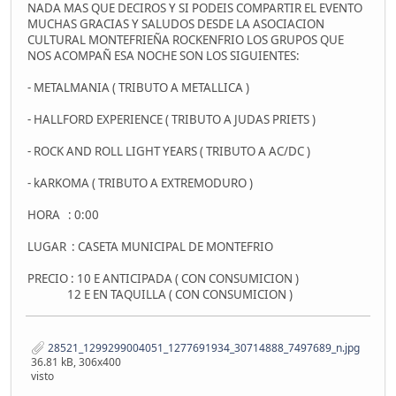
NADA MAS QUE DECIROS Y SI PODEIS COMPARTIR EL EVENTO
MUCHAS GRACIAS Y SALUDOS DESDE LA ASOCIACION
CULTURAL MONTEFRIEÑA ROCKENFRIO LOS GRUPOS QUE
NOS ACOMPAÑ ESA NOCHE SON LOS SIGUIENTES:
- METALMANIA ( TRIBUTO A METALLICA )
- HALLFORD EXPERIENCE ( TRIBUTO A JUDAS PRIETS )
- ROCK AND ROLL LIGHT YEARS ( TRIBUTO A AC/DC )
- kARKOMA ( TRIBUTO A EXTREMODURO )
HORA : 0:00
LUGAR : CASETA MUNICIPAL DE MONTEFRIO
PRECIO : 10 E ANTICIPADA ( CON CONSUMICION )
12 E EN TAQUILLA ( CON CONSUMICION )
28521_1299299004051_1277691934_30714888_7497689_n.jpg
36.81 kB, 306x400
visto