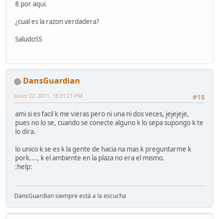
8 por aqui.
¿cual es la razon verdadera?
SaludoSS
DansGuardian
Junio 22, 2011, 18:31:21 PM
#18
ami si es facil k me vieras pero ni una ni dos veces, jejejeje,
pues no lo se, cuando se conecte alguno k lo sepa supongo k te
lo dira.
lo unico k se es k la gente de hacia na mas k preguntarme k
pork...., k el ambiente en la plaza no era el mismo.
:help:
DansGuardian siempre está a la escucha