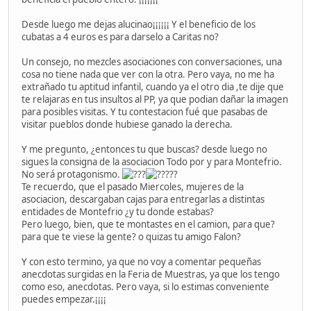
Desde luego me dejas alucinao¡¡¡¡¡¡ Y el beneficio de los
cubatas a 4 euros es para darselo a Caritas no?
Un consejo, no mezcles asociaciones con conversaciones, una
cosa no tiene nada que ver con la otra. Pero vaya, no me ha
extrañado tu aptitud infantil, cuando ya el otro dia ,te dije que
te relajaras en tus insultos al PP, ya que podian dañar la imagen
para posibles visitas. Y tu contestacion fué que pasabas de
visitar pueblos donde hubiese ganado la derecha.
Y me pregunto, ¿entonces tu que buscas? desde luego no
sigues la consigna de la asociacion Todo por y para Montefrio.
No será protagonismo.
??
Te recuerdo, que el pasado Miercoles, mujeres de la
asociacion, descargaban cajas para entregarlas a distintas
entidades de Montefrio ¿y tu donde estabas?
Pero luego, bien, que te montastes en el camion, para que?
para que te viese la gente? o quizas tu amigo Falon?
Y con esto termino, ya que no voy a comentar pequeñas
anecdotas surgidas en la Feria de Muestras, ya que los tengo
como eso, anecdotas. Pero vaya, si lo estimas conveniente
puedes empezar.¡¡¡¡