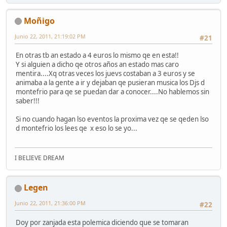
Moñigo
Junio 22, 2011, 21:19:02 PM
#21
En otras tb an estado a 4 euros lo mismo qe en esta!!
Y si alguien a dicho qe otros años an estado mas caro
mentira....Xq otras veces los juevs costaban a 3 euros y se
animaba a la gente a ir y dejaban qe pusieran musica los Djs d
montefrio para qe se puedan dar a conocer....No hablemos sin
saber!!!
Si no cuando hagan lso eventos la proxima vez qe se qeden lso
d montefrio los lees qe x eso lo se yo...
I BELIEVE DREAM
Legen
Junio 22, 2011, 21:36:00 PM
#22
Doy por zanjada esta polemica diciendo que se tomaran