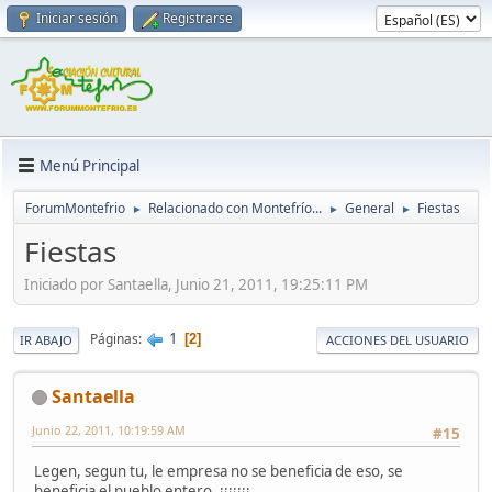
Iniciar sesión
Registrarse
Menú Principal
ForumMontefrio
Relacionado con Montefrío...
General
Fiestas
►
►
►
Fiestas
Iniciado por Santaella, Junio 21, 2011, 19:25:11 PM
1
Páginas
2
IR ABAJO
ACCIONES DEL USUARIO
Santaella
Junio 22, 2011, 10:19:59 AM
#15
Legen, segun tu, le empresa no se beneficia de eso, se
beneficia el pueblo entero. ¡¡¡¡¡¡¡