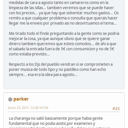
medidas de cara a agosto tanto en camareros como en la
limpieza de las sillas... tambien veremos que se puede hacer
con los precios... ya que hay que solventar muchos gastos... Os
remito a que cualquier problema o consulta que querais hacer
llegar me la envieis por privado asi no desvirtuamos el tema...
Me tirado todo el finde preguntando a la gente como se podria
mejorar la cosa, ya que aunque obvio que se quiere ganar
dinero tambien queremos que esteis comodos... de ahi a que
el sabado la entrada fuera de 5€ con consumicion y no de 5€
como estaba previsto...
Respecto a los Djs del pueblo vendran si se comprometen a
poner musica de todo tipo y no pastilleo como han echo
siempre... esa era la idea para agosto...
parker
Junio 23, 2011, 12:38:16 PM
#23
La charanga no salió basicamente porque habia gente
fundamental que no podia asistir,por examenes y