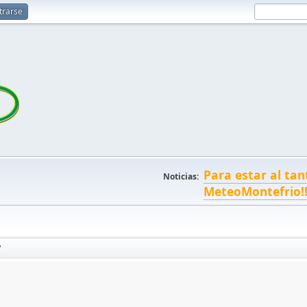
trarse
Para estar al tan
Noticias:
MeteoMontefrio!
'