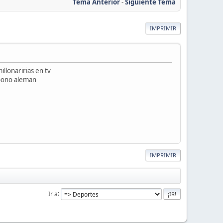
Tema Anterior
-
Siguiente Tema
IMPRIMIR
llonaririas en tv
l bono aleman
IMPRIMIR
Ir a