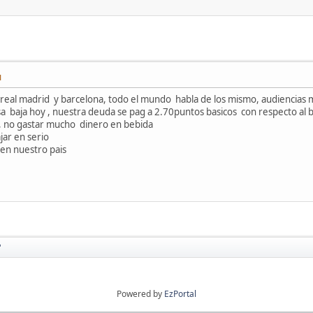
M
 real madrid y barcelona, todo el mundo habla de los mismo, audiencias mi
 bolsa baja hoy , nuestra deuda se pag a 2.70puntos basicos con respecto a
a, no gastar mucho dinero en bebida
ar en serio
 en nuestro pais
'
Powered by
EzPortal