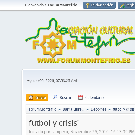
Bienvenido a
ForumMontefrio
.
Iniciar sesión
Regis
Agosto 06, 2026, 07:53:25 AM
Inicio
Buscar
Calendario
ForumMontefrio
Barra Libre...
Deportes
futbol y crisis
►
►
►
futbol y crisis'
Iniciado por campero, Noviembre 29, 2010, 16:13:39 PM