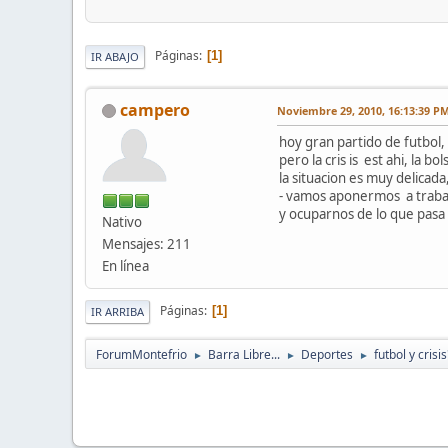
Páginas
1
IR ABAJO
campero
Noviembre 29, 2010, 16:13:39 P
hoy gran partido de futbol,
pero la cris is est ahi, la
la situacion es muy delicad
- vamos aponermos a trabaj
y ocuparnos de lo que pasa
Nativo
Mensajes: 211
En línea
Páginas
1
IR ARRIBA
ForumMontefrio
Barra Libre...
Deportes
futbol y crisis
►
►
►