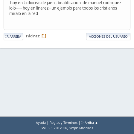
hoy en la diocisis de jaen , beatificacion de manuel rodriguez
lolo----- hoy en linarez - un ejemplo para todos los cristianos
miralo en la red
Páginas
1
IR ARRIBA
ACCIONES DEL USUARIO
|
|
Ayuda
Reglas y Términos
Ir Arriba ▲
,
SMF 2.1.7 © 2026
Simple Machines