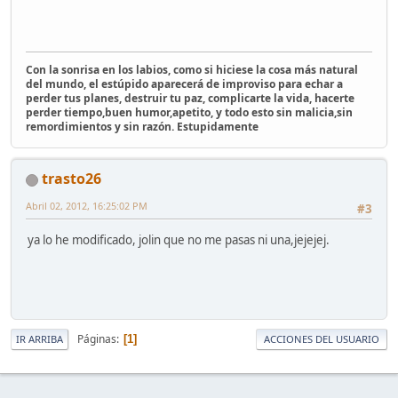
Con la sonrisa en los labios, como si hiciese la cosa más natural
del mundo, el estúpido aparecerá de improviso para echar a
perder tus planes, destruir tu paz, complicarte la vida, hacerte
perder tiempo,buen humor,apetito, y todo esto sin malicia,sin
remordimientos y sin razón. Estupidamente
trasto26
Abril 02, 2012, 16:25:02 PM
#3
ya lo he modificado, jolin que no me pasas ni una,jejejej.
Páginas
1
IR ARRIBA
ACCIONES DEL USUARIO