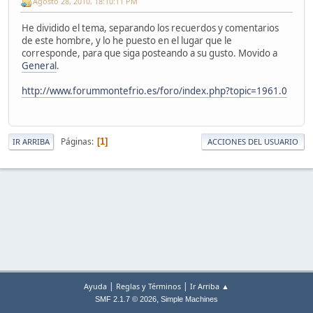
Agosto 28, 2010, 18:10:11 PM
He dividido el tema, separando los recuerdos y comentarios
de este hombre, y lo he puesto en el lugar que le
corresponde, para que siga posteando a su gusto. Movido a
General
.
http://www.forummontefrio.es/foro/index.php?topic=1961.0
Páginas
1
IR ARRIBA
ACCIONES DEL USUARIO
|
|
Ayuda
Reglas y Términos
Ir Arriba ▲
,
SMF 2.1.7 © 2026
Simple Machines