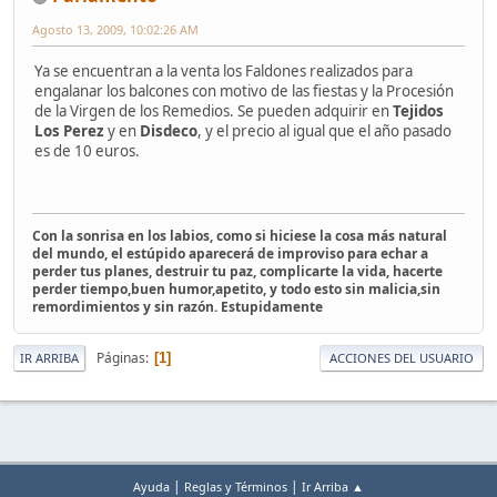
Agosto 13, 2009, 10:02:26 AM
Ya se encuentran a la venta los Faldones realizados para
engalanar los balcones con motivo de las fiestas y la Procesión
de la Virgen de los Remedios. Se pueden adquirir en
Tejidos
Los Perez
y en
Disdeco
, y el precio al igual que el año pasado
es de 10 euros.
Con la sonrisa en los labios, como si hiciese la cosa más natural
del mundo, el estúpido aparecerá de improviso para echar a
perder tus planes, destruir tu paz, complicarte la vida, hacerte
perder tiempo,buen humor,apetito, y todo esto sin malicia,sin
remordimientos y sin razón. Estupidamente
Páginas
1
IR ARRIBA
ACCIONES DEL USUARIO
|
|
Ayuda
Reglas y Términos
Ir Arriba ▲