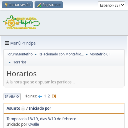
Iniciar sesión
Registrarse
Menú Principal
ForumMontefrio
Relacionado con Montefrío...
Montefrío CF
►
►
Horarios
►
Horarios
A la hora que se disputan los partidos...
1
2
Páginas
3
IR ABAJO
Asunto
/
Iniciado por
Temporada 18/19, dias 8/10 de febrero
Iniciado por
Ovalle