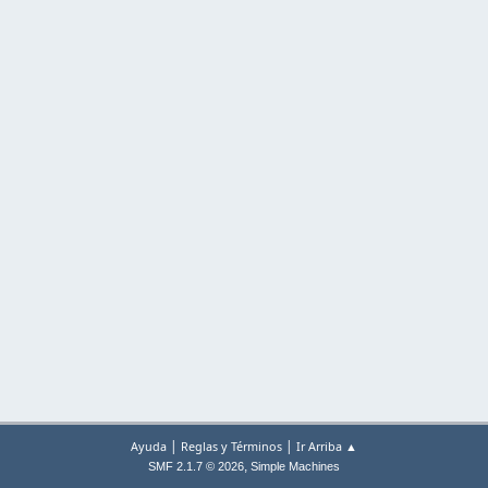
|
|
Ayuda
Reglas y Términos
Ir Arriba ▲
,
SMF 2.1.7 © 2026
Simple Machines