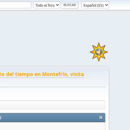
to del tiempo en Montefrío, visita
!
»
6