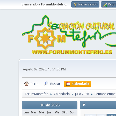
Bienvenido a
ForumMontefrio
.
Iniciar sesión
Regis
Agosto 07, 2026, 15:51:30 PM
Inicio
Buscar
Calendario
ForumMontefrio
Calendario
Julio 2026
Semana empeza
►
►
►
«
Junio 2026
Lun
Mar
Mié
Jue
Vie
Sáb
Dom