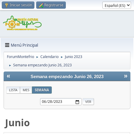
Iniciar sesión
Registrarse
Menú Principal
ForumMontefrio
Calendario
Junio 2023
►
►
Semana empezando Junio 26, 2023
►
«
»
Semana empezando Junio 26, 2023
LISTA
MES
SEMANA
Junio