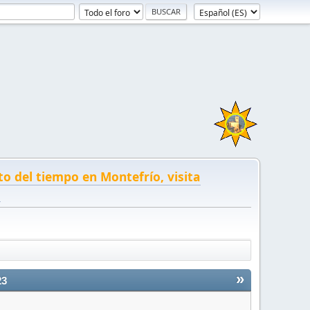
to del tiempo en Montefrío, visita
!
»
23