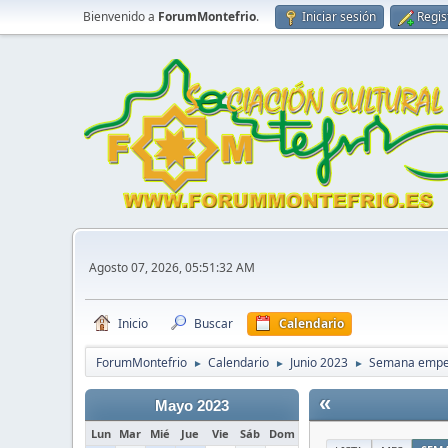
Bienvenido a
ForumMontefrio
.
Iniciar sesión
Regis
Agosto 07, 2026, 05:51:32 AM
Inicio
Buscar
Calendario
ForumMontefrio
Calendario
Junio 2023
Semana empez
►
►
►
«
Mayo 2023
Lun
Mar
Mié
Jue
Vie
Sáb
Dom