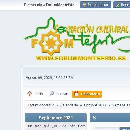
Bienvenido a
ForumMontefrio
.
Iniciar sesión
Regis
Agosto 09, 2026, 13:20:23 PM
Inicio
Buscar
Calendario
ForumMontefrio
Calendario
Octubre 2022
Semana em
►
►
►
«
Septiembre 2022
Lun
Mar
Mié
Jue
Vie
Sáb
Dom