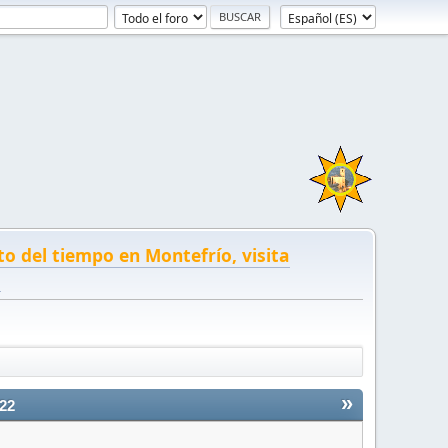
to del tiempo en Montefrío, visita
!
»
22