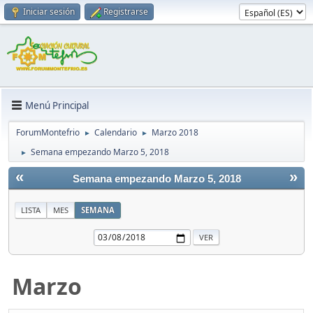
Iniciar sesión
Registrarse
Menú Principal
ForumMontefrio
Calendario
Marzo 2018
►
►
Semana empezando Marzo 5, 2018
►
«
»
Semana empezando Marzo 5, 2018
LISTA
MES
SEMANA
Marzo