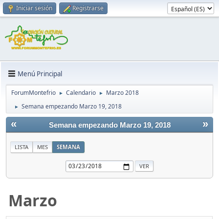
Iniciar sesión
Registrarse
Menú Principal
ForumMontefrio
Calendario
Marzo 2018
►
►
Semana empezando Marzo 19, 2018
►
«
»
Semana empezando Marzo 19, 2018
LISTA
MES
SEMANA
Marzo