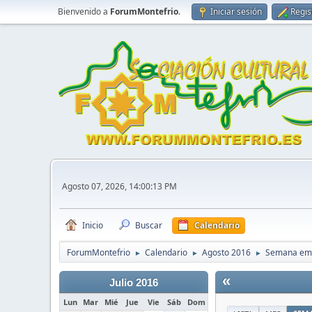
Bienvenido a
ForumMontefrio
.
Iniciar sesión
Regis
Agosto 07, 2026, 14:00:13 PM
Inicio
Buscar
Calendario
ForumMontefrio
Calendario
Agosto 2016
Semana emp
►
►
►
«
Julio 2016
Lun
Mar
Mié
Jue
Vie
Sáb
Dom