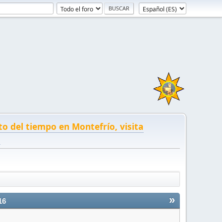
to del tiempo en Montefrío, visita
!
»
16