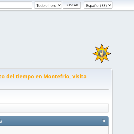
to del tiempo en Montefrío, visita
!
»
6