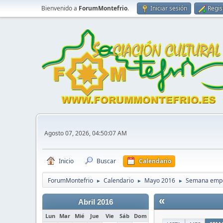
Bienvenido a
ForumMontefrio
.
Iniciar sesión
Regis
Agosto 07, 2026, 04:50:07 AM
Inicio
Buscar
Calendario
ForumMontefrio
Calendario
Mayo 2016
Semana empe
►
►
►
«
Abril 2016
Lun
Mar
Mié
Jue
Vie
Sáb
Dom