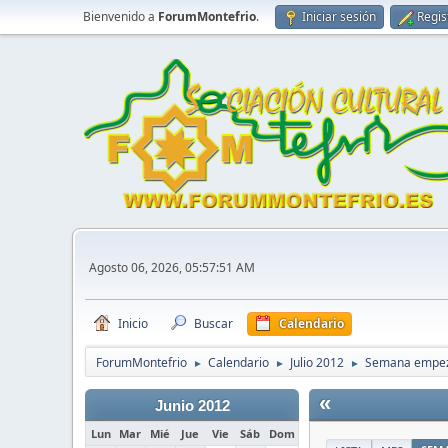
Bienvenido a
ForumMontefrio
.
Iniciar sesión
Regis
Agosto 06, 2026, 05:57:51 AM
Inicio
Buscar
Calendario
ForumMontefrio
Calendario
Julio 2012
Semana empeza
►
►
►
«
Junio 2012
Lun
Mar
Mié
Jue
Vie
Sáb
Dom