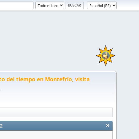
to del tiempo en Montefrío, visita
!
»
2