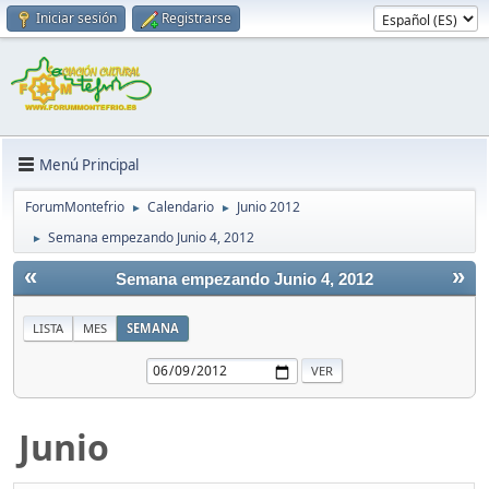
Iniciar sesión
Registrarse
Menú Principal
ForumMontefrio
Calendario
Junio 2012
►
►
Semana empezando Junio 4, 2012
►
«
»
Semana empezando Junio 4, 2012
LISTA
MES
SEMANA
Junio