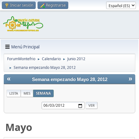
Iniciar sesión
Registrarse
Menú Principal
ForumMontefrio
Calendario
Junio 2012
►
►
Semana empezando Mayo 28, 2012
►
«
»
Semana empezando Mayo 28, 2012
LISTA
MES
SEMANA
Mayo