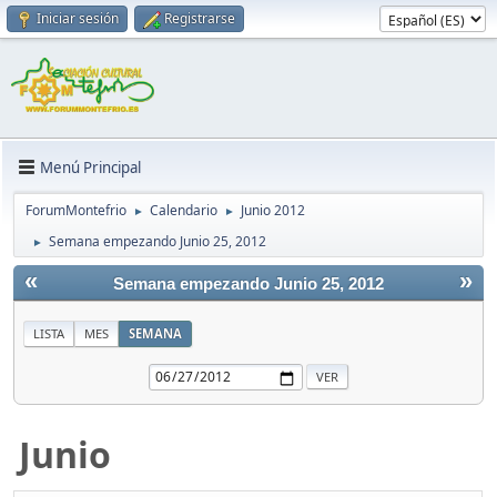
Iniciar sesión
Registrarse
Menú Principal
ForumMontefrio
Calendario
Junio 2012
►
►
Semana empezando Junio 25, 2012
►
«
»
Semana empezando Junio 25, 2012
LISTA
MES
SEMANA
Junio