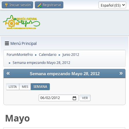
Iniciar sesión
Registrarse
Menú Principal
ForumMontefrio
Calendario
Junio 2012
►
►
Semana empezando Mayo 28, 2012
►
«
»
Semana empezando Mayo 28, 2012
LISTA
MES
SEMANA
Mayo