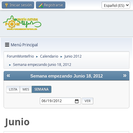
Iniciar sesión
Registrarse
Menú Principal
ForumMontefrio
Calendario
Junio 2012
►
►
Semana empezando Junio 18, 2012
►
«
»
Semana empezando Junio 18, 2012
LISTA
MES
SEMANA
Junio