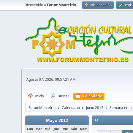
Bienvenido a
ForumMontefrio
.
Iniciar sesión
Regis
Agosto 07, 2026, 09:57:21 AM
Inicio
Buscar
Calendario
ForumMontefrio
Calendario
Junio 2012
Semana empez
►
►
►
«
Mayo 2012
Lun
Mar
Mié
Jue
Vie
Sáb
Dom