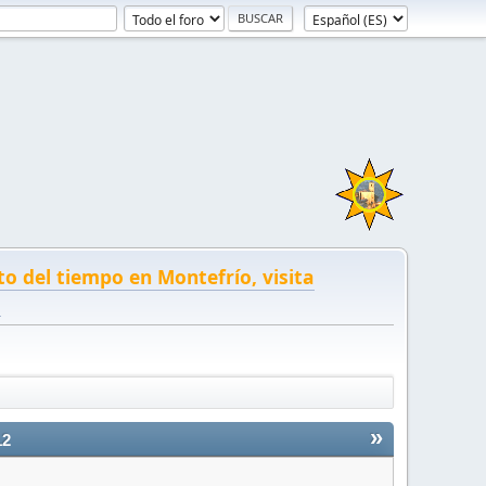
to del tiempo en Montefrío, visita
!
»
12